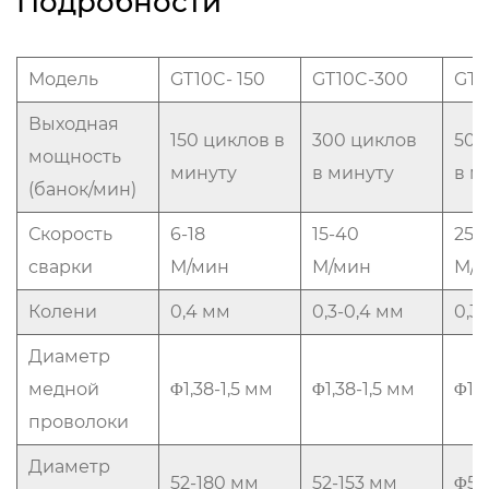
Подробности
Модель
GT10C- 150
GT10C-300
GT1
Выходная
150 циклов в
300 циклов
500
мощность
минуту
в минуту
в м
(банок/мин)
Скорость
6-18
15-40
25-
сварки
М/мин
М/мин
М/
Колени
0,4 мм
0,3-0,4 мм
0,3
Диаметр
медной
Φ1,38-1,5 мм
Φ1,38-1,5 мм
Φ1,3
проволоки
Диаметр
52-180 мм
52-153 мм
Φ52