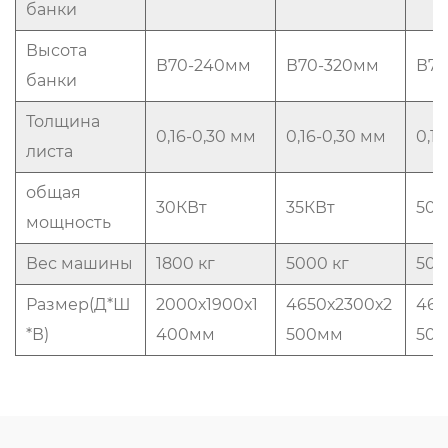
банки
Высота
В70-240мм
В70-320мм
В70
банки
Толщина
0,16-0,30 мм
0,16-0,30 мм
0,1
листа
общая
30КВт
35КВт
50К
мощность
Вес машины
1800 кг
5000 кг
500
Размер(Д*Ш
2000х1900х1
4650х2300х2
465
*В)
400мм
500мм
50