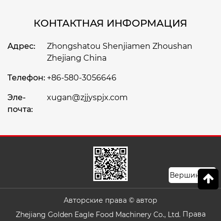
КОНТАКТНАЯ ИНФОРМАЦИЯ
Адрес:
Zhongshatou Shenjiamen Zhoushan
Zhejiang China
Телефон:
+86-580-3056646
Эле-
xugan@zjjyspjx.com
почта:
Вершина
Авторские права © автор
Права
Zhejiang Golden Eagle Food Machinery Co., Ltd.