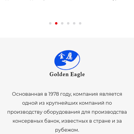
я
автоматизации, производственной мощности и типа
т
производимой банки. Базовая полуавтоматическая уст...
г
Основанная в 1978 году, компания является
одной из крупнейших компаний по
производству оборудования для производства
консервных банок, известных в стране и за
рубежом.