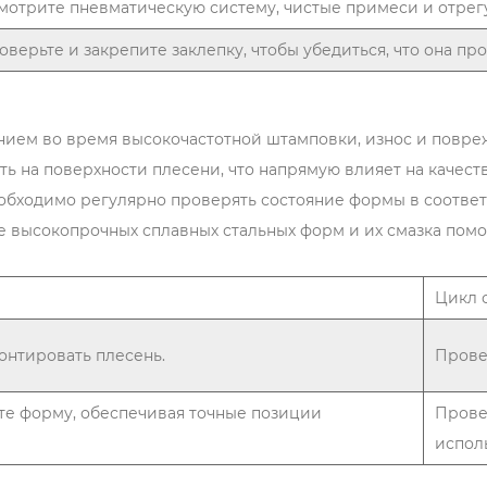
мотрите пневматическую систему, чистые примеси и отрег
оверьте и закрепите заклепку, чтобы убедиться, что она пр
ением во время высокочастотной штамповки, износ и повр
ть на поверхности плесени, что напрямую влияет на качес
бходимо регулярно проверять состояние формы в соответ
е высокопрочных сплавных стальных форм и их смазка пом
Цикл 
онтировать плесень.
Прове
те форму, обеспечивая точные позиции
Прове
испол