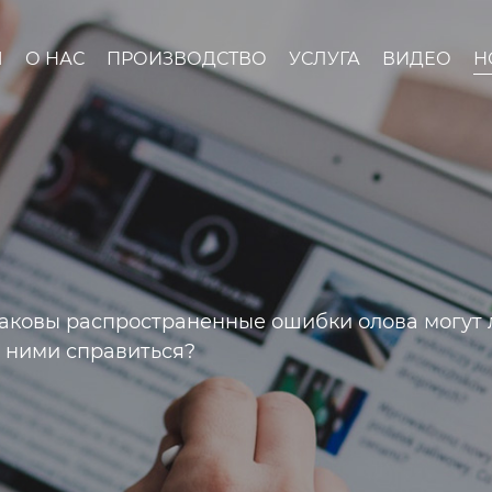
Ы
О НАС
ПРОИЗВОДСТВО
УСЛУГА
ВИДЕО
Н
аковы распространенные ошибки олова могут
с ними справиться?