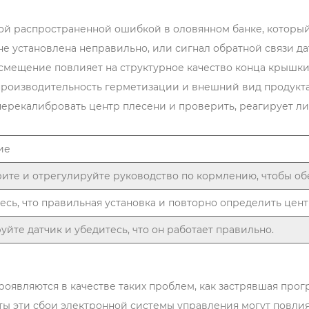
й распространенной ошибкой в оловянном банке, которы
не установлена неправильно, или сигнал обратной связи д
смещение повлияет на структурное качество конца крышки
роизводительность герметизации и внешний вид продукта
ерекалибровать центр плесени и проверить, реагирует ли
ие
ите и отрегулируйте руководство по кормлению, чтобы о
есь, что правильная установка и повторно определить цент
уйте датчик и убедитесь, что он работает правильно.
оявляются в качестве таких проблем, как застрявшая прог
боты эти сбои электронной системы управления могут повл