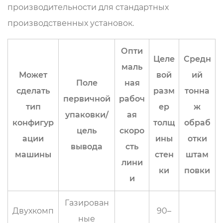
производительности для стандартных
производственных установок.
Опти
Целе
Средн
маль
Может
вой
ий
Поле
ная
сделать
разм
тонна
первичной
рабоч
тип
ер
ж
упаковки/
ая
конфигур
толщ
обраб
цель
скоро
ации
ины
отки
вывода
сть
машины
стен
штам
лини
ки
повки
и
Газирован
Двухкомп
90–
ные