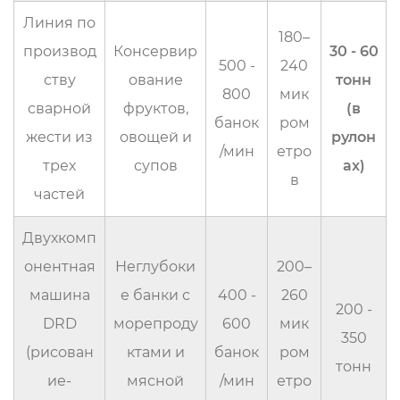
Линия по
180–
производ
Консервир
30 - 60
500 -
240
ству
ование
тонн
800
мик
сварной
фруктов,
(в
банок
ром
жести из
овощей и
рулон
/мин
етро
трех
супов
ах)
в
частей
Двухкомп
онентная
Неглубоки
200–
машина
е банки с
400 -
260
200 -
DRD
морепроду
600
мик
350
(рисован
ктами и
банок
ром
тонн
ие-
мясной
/мин
етро