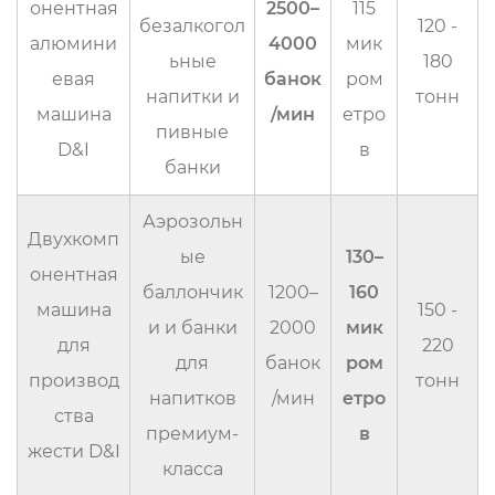
онентная
2500–
115
безалкогол
120 -
алюмини
4000
мик
ьные
180
евая
банок
ром
напитки и
тонн
машина
/мин
етро
пивные
D&I
в
банки
Аэрозольн
Двухкомп
ые
130–
онентная
баллончик
1200–
160
машина
150 -
и и банки
2000
мик
для
220
для
банок
ром
производ
тонн
напитков
/мин
етро
ства
премиум-
в
жести D&I
класса